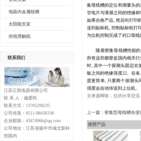
集母线槽的定位和测量头的
地面内金属线槽
甘电片与薄膜之间的绝缘材
如果合格产品, 然后向打印
太阳能支架
送到贴标机, 控制贴标机打
为位机控制完成了封口母线
供电滑触线
随着密集母线槽性能的提高
联系我们
所有这些都督促国内相关行
时, 其中一个探测头固定在
板之间的绝缘强度22。在
度更简单, 只要两个探测
强度会自动传送到上位机。
江苏正凯电器有限公司
文来源网络，仅供分享交流
联 系 人：施爱民
联系方式：13705299235
上一篇：密集型母线槽在使
公司传真：0511-88430338
企业邮箱：43474966@qq.com
推荐产品
公司地址：江苏省扬中市城北新科
技园内