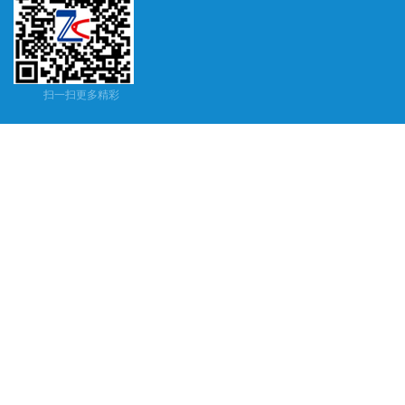
扫一扫更多精彩