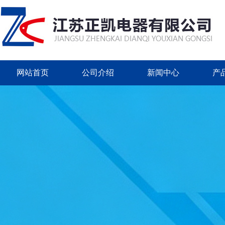
网站首页
公司介绍
新闻中心
产