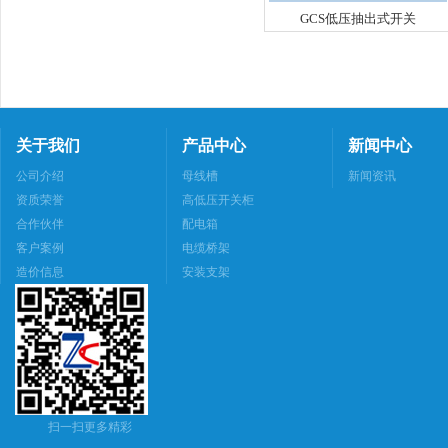
GCS低压抽出式开关
关于我们
产品中心
新闻中心
公司介绍
母线槽
新闻资讯
资质荣誉
高低压开关柜
合作伙伴
配电箱
客户案例
电缆桥架
造价信息
安装支架
扫一扫更多精彩