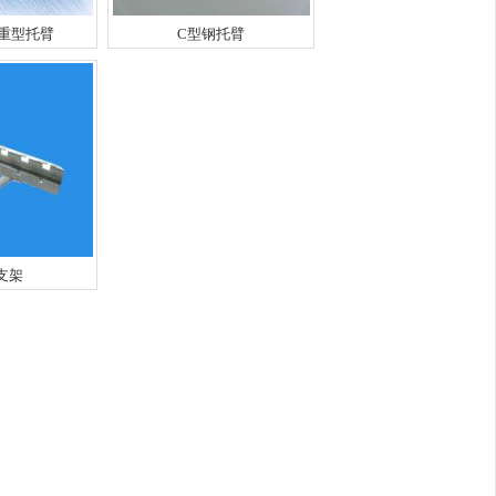
-重型托臂
C型钢托臂
支架