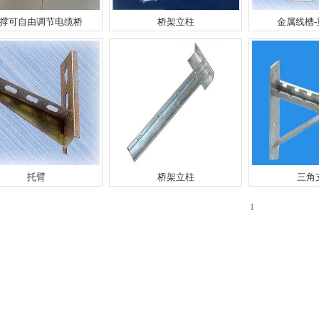
撑可自由调节电缆桥
桥架立柱
金属线槽
托臂
桥架立柱
三角
1